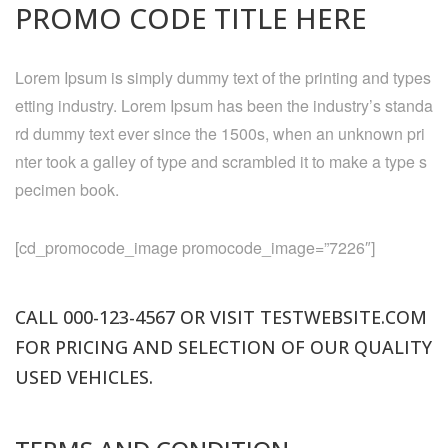
PROMO CODE TITLE HERE
Lorem Ipsum is simply dummy text of the printing and types
etting industry. Lorem Ipsum has been the industry’s standa
rd dummy text ever since the 1500s, when an unknown pri
nter took a galley of type and scrambled it to make a type s
pecimen book.
[cd_promocode_image promocode_image=”7226″]
CALL 000
-123-4567
OR VISIT TESTWEBSITE
.COM
FOR PRICING AND SELECTION OF OUR QUALITY
USED VEHICLES.