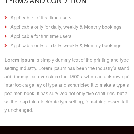
TERMS AND CONDITION
Applicable for first time users
Applicable only for daily, weekly & Monthly bookings
Applicable for first time users
Applicable only for daily, weekly & Monthly bookings
Lorem Ipsum
is simply dummy text of the printing and type
setting industry. Lorem Ipsum has been the industry’s stand
ard dummy text ever since the 1500s, when an unknown pr
inter took a galley of type and scrambled it to make a type s
pecimen book. It has survived not only five centuries, but al
so the leap into electronic typesetting, remaining essentiall
y unchanged.