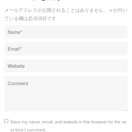
メールアドレスが公開されることはありません。
※
が付い
ている欄は必須項目です
Save my name, email, and website in this browser for the ne
xt time I comment.