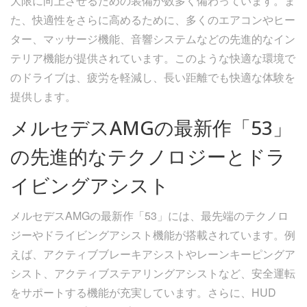
大限に向上させるための装備が数多く備わっています。ま
た、快適性をさらに高めるために、多くのエアコンやヒー
ター、マッサージ機能、音響システムなどの先進的なイン
テリア機能が提供されています。このような快適な環境で
のドライブは、疲労を軽減し、長い距離でも快適な体験を
提供します。
メルセデスAMGの最新作「53」
の先進的なテクノロジーとドラ
イビングアシスト
メルセデスAMGの最新作「53」には、最先端のテクノロ
ジーやドライビングアシスト機能が搭載されています。例
えば、アクティブブレーキアシストやレーンキーピングア
シスト、アクティブステアリングアシストなど、安全運転
をサポートする機能が充実しています。さらに、HUD