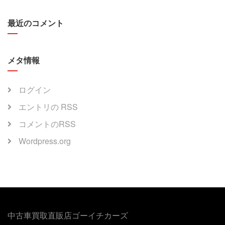
最近のコメント
メタ情報
ログイン
エントリの RSS
コメントのRSS
Wordpress.org
中古車買取直販店ゴーイチカーズ