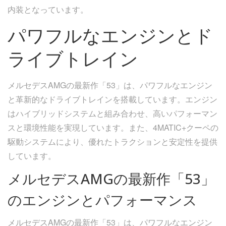
内装となっています。
パワフルなエンジンとド
ライブトレイン
メルセデスAMGの最新作「53」は、パワフルなエンジン
と革新的なドライブトレインを搭載しています。エンジン
はハイブリッドシステムと組み合わせ、高いパフォーマン
スと環境性能を実現しています。また、4MATIC+クーペの
駆動システムにより、優れたトラクションと安定性を提供
しています。
メルセデスAMGの最新作「53」
のエンジンとパフォーマンス
メルセデスAMGの最新作「53」は、パワフルなエンジン