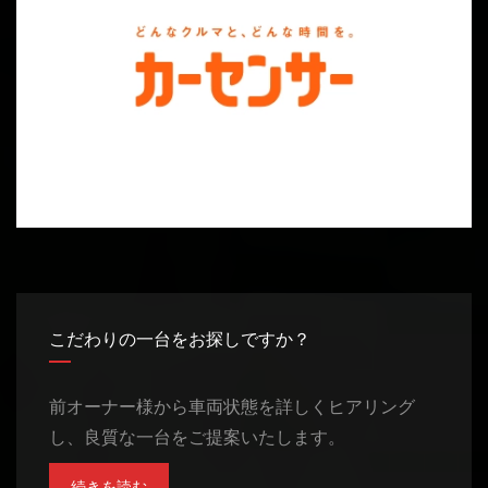
こだわりの一台をお探しですか？
前オーナー様から車両状態を詳しくヒアリング
し、良質な一台をご提案いたします。
続きを読む