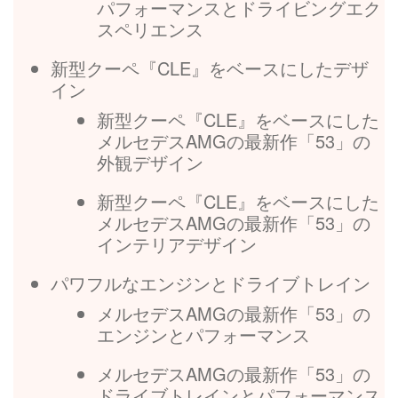
パフォーマンスとドライビングエク
スペリエンス
新型クーペ『CLE』をベースにしたデザ
イン
新型クーペ『CLE』をベースにした
メルセデスAMGの最新作「53」の
外観デザイン
新型クーペ『CLE』をベースにした
メルセデスAMGの最新作「53」の
インテリアデザイン
パワフルなエンジンとドライブトレイン
メルセデスAMGの最新作「53」の
エンジンとパフォーマンス
メルセデスAMGの最新作「53」の
ドライブトレインとパフォーマンス