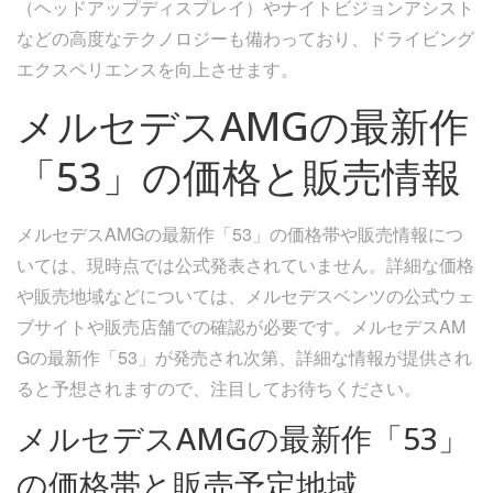
（ヘッドアップディスプレイ）やナイトビジョンアシスト
などの高度なテクノロジーも備わっており、ドライビング
エクスペリエンスを向上させます。
メルセデスAMGの最新作
「53」の価格と販売情報
メルセデスAMGの最新作「53」の価格帯や販売情報につ
いては、現時点では公式発表されていません。詳細な価格
や販売地域などについては、メルセデスベンツの公式ウェ
ブサイトや販売店舗での確認が必要です。メルセデスAM
Gの最新作「53」が発売され次第、詳細な情報が提供され
ると予想されますので、注目してお待ちください。
メルセデスAMGの最新作「53」
の価格帯と販売予定地域