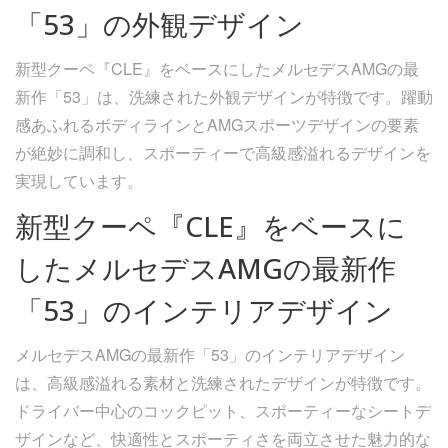
「53」の外観デザイン
新型クーペ『CLE』をベースにしたメルセデスAMGの最
新作「53」は、洗練された外観デザインが特徴です。躍動
感あふれるボディラインとAMGスポーツデザインの要素
が絶妙に調和し、スポーティーで高級感溢れるデザインを
実現しています。
新型クーペ『CLE』をベースに
したメルセデスAMGの最新作
「53」のインテリアデザイン
メルセデスAMGの最新作「53」のインテリアデザイン
は、高級感溢れる素材と洗練されたデザインが特徴です。
ドライバー中心のコックピット、スポーティーなシートデ
ザインなど、快適性とスポーティさを両立させた魅力的な