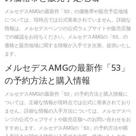
メルセデスAMGの最新作「53」の価格帯や販売予定地域
については、現時点では公式発表されていません。詳細な
情報は、メルセデスベンツの公式ウェブサイトや販売店舗
での確認をお待ちください。メルセデスAMGの「53」の
価格と販売地域に関する情報が入手でき次第、提供いたし
ます。
メルセデスAMGの最新作「53」
の予約方法と購入情報
メルセデスAMGの最新作「53」の予約方法と購入情報に
ついては、正確な情報が現時点では公式に発表されており
ません。詳細な情報の入手方法については、メルセデスベ
ンツの公式ウェブサイトや販売店舗へのお問い合わせをお
すすめします。メルセデスAMGの「53」の予約方法や購