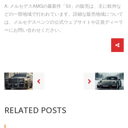
A: メルセデスAMGの最新作「53」の販売は、主に欧州な
どの一部地域で行われています。詳細な販売地域について
は、メルセデスベンツの公式ウェブサイトや正規ディーラ
ーにお問い合わせください。
RELATED POSTS